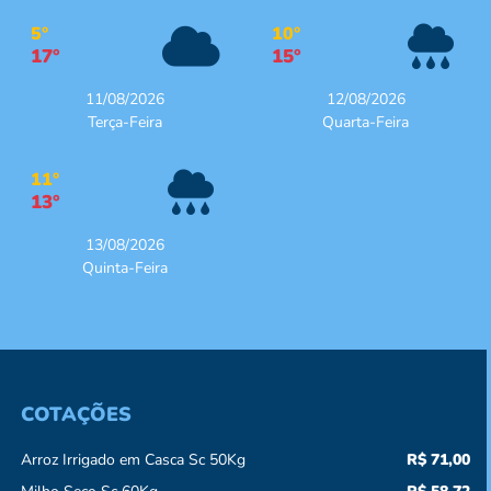
5°
10°
17°
15°
11/08/2026
12/08/2026
Terça-Feira
Quarta-Feira
11°
13°
13/08/2026
Quinta-Feira
COTAÇÕES
Arroz Irrigado em Casca Sc 50Kg
R$ 71,00