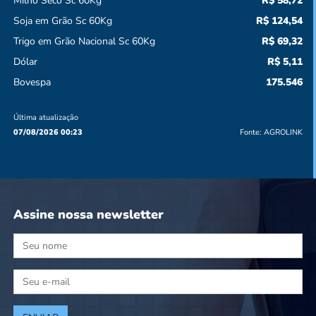
Milho Seco Sc 60Kg
R$ 58,72
Soja em Grão Sc 60Kg
R$ 124,54
Trigo em Grão Nacional Sc 60Kg
R$ 69,32
Dólar
R$ 5,11
Bovespa
175.546
Última atualização
07/08/2026 00:23
Fonte:
AGROLINK
Assine nossa newsletter
* Seu nome
* Seu e-mail